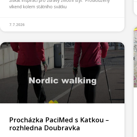
získat inspiraci pro zdravý životní styl. Prodloužený
víkend kolem státního svátku
7.7.2026
Procházka PaciMed s Katkou –
rozhledna Doubravka