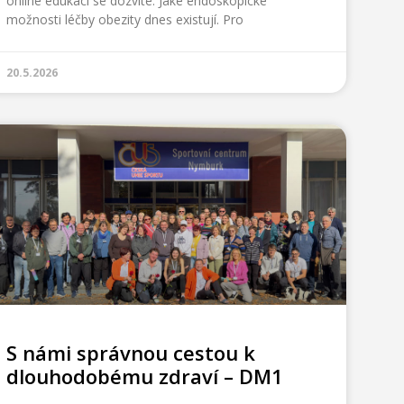
online edukaci se dozvíte: Jaké endoskopické
možnosti léčby obezity dnes existují. Pro
20.5.2026
S námi správnou cestou k
dlouhodobému zdraví – DM1