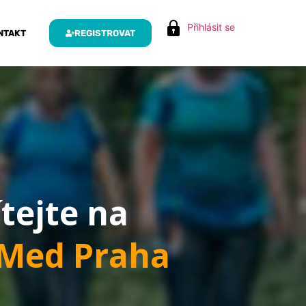
Přihlásit se
NTAKT
REGISTROVAT
ítejte na
iMed Praha