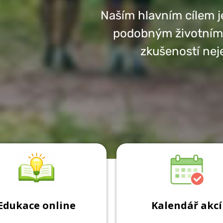
Naším hlavním cílem j
podobným životním 
zkušeností ne
Edukace online
Kalendář akcí