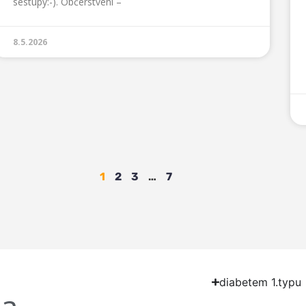
sestupy:-). Občerstvení –
8.5.2026
1
2
3
…
7
diabetem 1.typu