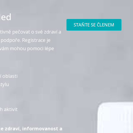
Med
STAŇTE SE ČLENEM
ktivně pečovat o své zdraví a
 podpoře. Registrace je
é vám mohou pomoci lépe
 oblasti
stylu
 aktivit
je zdraví, informovanost a