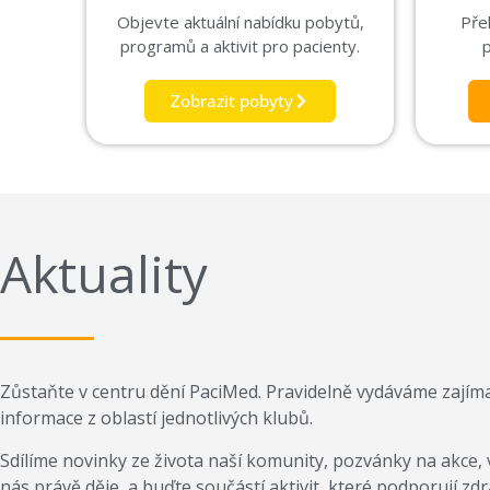
Objevte aktuální nabídku pobytů,
Pře
programů a aktivit pro pacienty.
Zobrazit pobyty
Aktuality
Zůstaňte v centru dění PaciMed. Pravidelně vydáváme zajímavé
informace z oblastí jednotlivých klubů.
Sdílíme novinky ze života naší komunity, pozvánky na akce, v
nás právě děje, a buďte součástí aktivit, které podporují zdr