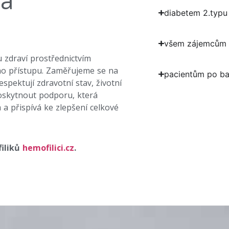
na
diabetem 2.typu
všem zájemcům o
 zdraví prostřednictvím
ho přístupu. Zaměřujeme se na
pacientům po bar
spektují zdravotní stav, životní
poskytnout podporu, která
 přispívá ke zlepšení celkové
iliků
hemofilici.cz
.