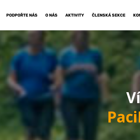
PODPOŘTE NÁS
O NÁS
AKTIVITY
ČLENSKÁ SEKCE
KO
V
Pac