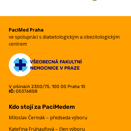
PaciMed Praha
ve spolupráci s diabetologickým a obezitologickým
centrem
V olšinách 2300/75, 100 00 Praha 10
IČ:
05376858
Kdo stojí za PaciMedem
Miloslav Čermák – předseda výboru
Kateřina Frühaufová – člen výboru