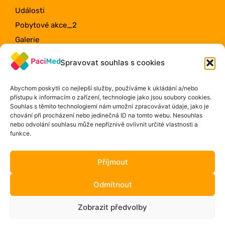
Události
Pobytové akce_2
Galerie
Členská galerie
Spravovat souhlas s cookies
Kontakt
Registrace
Abychom poskytli co nejlepší služby, používáme k ukládání a/nebo
přístupu k informacím o zařízení, technologie jako jsou soubory cookies.
Newsletter
Souhlas s těmito technologiemi nám umožní zpracovávat údaje, jako je
chování při procházení nebo jedinečná ID na tomto webu. Nesouhlas
nebo odvolání souhlasu může nepříznivě ovlivnit určité vlastnosti a
funkce.
Příjmout
CHCI VĚDĚT, CO SE DĚJE!
Odmítnout
© 2026, PaciMed Praha – pobočný spolek VŠTJ Medicina
Zobrazit předvolby
Praha, z.s.